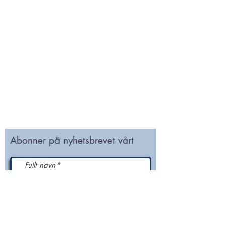
For spørsmål vedrørende medlemskap og
NODI nummer, send en e-post til:
norstella@norstella.no
Stiftelsen NORSTELLA STI
Postboks 150
3476 SÆTRE
Org.nr.
977 143 330
Abonner på nyhetsbrevet vårt
Jeg godtar vilkårene og
betingelsene