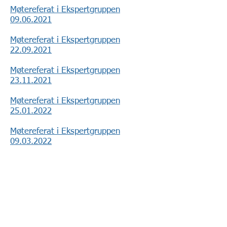
Møtereferat i Ekspertgruppen
09.06.2021
Møtereferat i Ekspertgruppen
22.09.2021
Møtereferat i Ekspertgruppen
23.11.2021
Møtereferat i Ekspertgruppen
25.01.2022
Møtereferat i Ekspertgruppen
09.03.2022
For spørsmål vedrørende arrangementer og
møter, send en e-post til:
marked@norstella.no