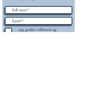
Jeg godtar vilkårene og
betingelsene
Send inn
En nøytral møteplass for å dele og bli inspirert til
en ny digital fremtid!
NORSTELLA hovedfokus vil være generelle
forutsetninger og suksessfaktorer for digital
samhandling med spesiell vekt på internasjonal
handelsforenkling, e-business, e-transport og e-
identifikasjon.
Spesielt fokus er å bidra til samhandling mellom
privat, kommunal og statlig sektor.