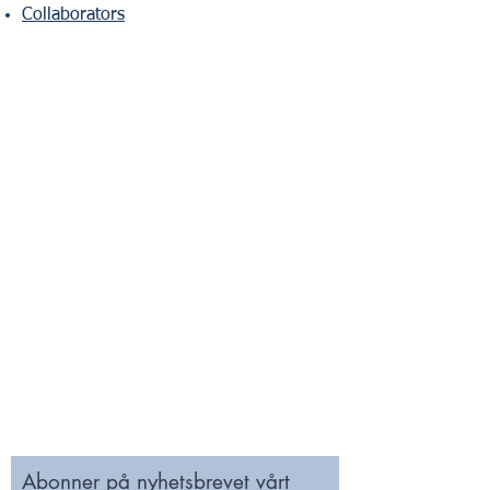
Collaborators
For spørsmål vedrørende arrangementer og
møter, send en e-post til:
marked@norstella.no
For spørsmål vedrørende medlemskap og
NODI nummer, send en e-post til:
norstella@norstella.no
Stiftelsen NORSTELLA STI
Postboks 150
3476 SÆTRE
Org.nr.
977 143 330
Abonner på nyhetsbrevet vårt