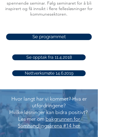
spennende seminar. Følg seminaret for å bli
inspirert og få innsikt i flere fellesløsninger for
kommunesektoren.
Se programmet
Se opptak fra 11.4.2018
Nettverksmøte 14.6.2019
Hvor langt har vi kommet? Hva er
utfordringene?
Hvilke løsninger kan bidra positivt?
Les mer om
bakgrunnen for
Samhandlingsarena #14 her