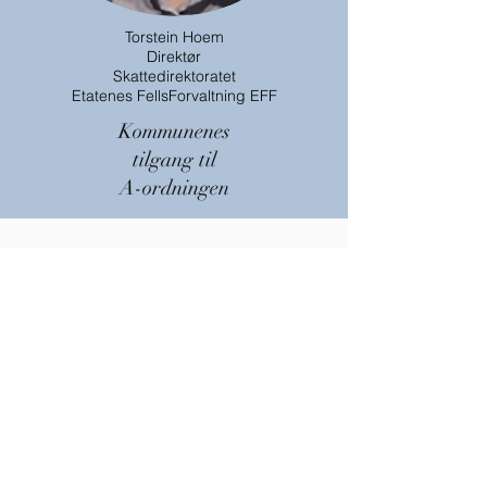
Torstein Hoem
Direktør
Skattedirektoratet
Etatenes FellsForvaltning EFF
Kommunenes
tilgang til
A-
ordningen
Gratis
" no show kr.300"