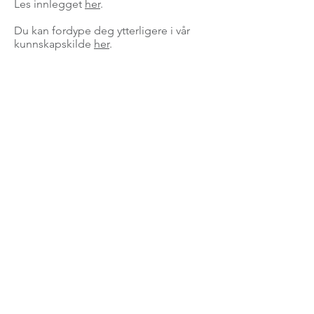
Les innlegget
her
.
Du kan fordype deg ytterligere i vår
kunnskapskilde
her
.
For spørsmål vedrørende arrangementer og
møter, send en e-post til:
marked@norstella.no
For spørsmål vedrørende medlemskap og
NODI nummer, send en e-post til:
norstella@norstella.no
Stiftelsen NORSTELLA STI
Postboks 150
3476 SÆTRE
Org.nr.
977 143 330