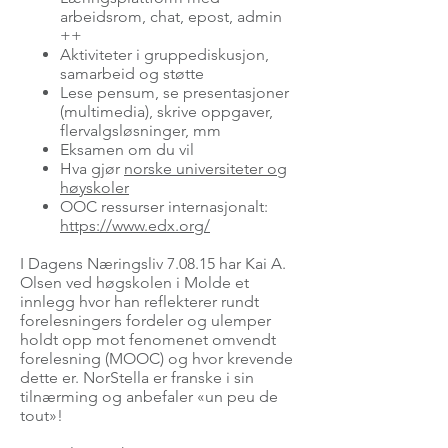
arbeidsrom, chat, epost, admin
++
Aktiviteter i gruppediskusjon,
samarbeid og støtte
Lese pensum, se presentasjoner
(multimedia), skrive oppgaver,
flervalgsløsninger, mm
Eksamen om du vil
Hva gjør
norske universiteter og
høyskoler
OOC ressurser internasjonalt:
https://www.edx.org
/
I Dagens Næringsliv 7.08.15 har Kai A.
Olsen ved høgskolen i Molde et
innlegg hvor han reflekterer rundt
forelesningers fordeler og ulemper
holdt opp mot fenomenet omvendt
forelesning (MOOC) og hvor krevende
dette er. NorStella er franske i sin
tilnærming og anbefaler «un peu de
tout»!