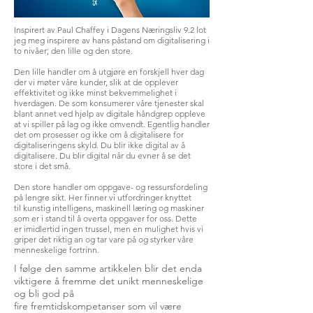
Inspirert av Paul Chaffey i Dagens Næringsliv 9.2 lot
jeg meg inspirere av hans påstand om digitalisering i
to nivåer; den lille og den store.
Den lille handler om å utgjøre en forskjell hver dag
der vi møter våre kunder, slik at de opplever
effektivitet og ikke minst bekvemmelighet i
hverdagen. De som konsumerer våre tjenester skal
blant annet ved hjelp av digitale håndgrep oppleve
at vi spiller på lag og ikke omvendt. Egentlig handler
det om prosesser og ikke om å digitalisere for
digitaliseringens skyld. Du blir ikke digital av å
digitalisere. Du blir digital når du evner å se det
store i det små.
Den store handler om oppgave- og ressursfordeling
på lengre sikt. Her finner vi utfordringer knyttet
til kunstig intelligens, maskinell læring og maskiner
som er i stand til å overta oppgaver for oss. Dette
er imidlertid ingen trussel, men en mulighet hvis vi
griper det riktig an og tar vare på og styrker våre
menneskelige fortrinn.
I følge den samme artikkelen blir det enda
viktigere å fremme det unikt menneskelige
og bli god på
fire fremtidskompetanser som vil være