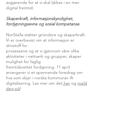
avgjørende for at vi skal lykkes i en mer
digital fremtid;
Skaperkraft, informasjonskyndighet,
fordypningsevne og sosial kompetanse
.
NorStella støtter gründere og skaperkraft.
Vi er overbevist om at informasjon er
drivstoff for
prosessene og at vi gjennom våre ulike
aktiviteter i nettverk og grupper, skaper
mulighet for faglig
fremtidsrettet fordypning. 11 april
arrangerer vi et spennende foredrag om
hva som skjer i norske kommuner ift
digitalisering. Les mer om det
her
og
meld
deg på
!
For spørsmål vedrørende arrangementer og
møter, send en e-post til:
marked@norstella.no