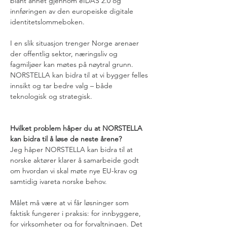
blant annet gjennom eIDAS 2.0 og 
innføringen av den europeiske digitale 
identitetslommeboken.
I en slik situasjon trenger Norge arenaer 
der offentlig sektor, næringsliv og 
fagmiljøer kan møtes på nøytral grunn. 
NORSTELLA kan bidra til at vi bygger felles 
innsikt og tar bedre valg – både 
teknologisk og strategisk.
Hvilket problem håper du at NORSTELLA 
kan bidra til å løse de neste årene?
Jeg håper NORSTELLA kan bidra til at 
norske aktører klarer å samarbeide godt 
om hvordan vi skal møte nye EU-krav og 
samtidig ivareta norske behov.
Målet må være at vi får løsninger som 
faktisk fungerer i praksis: for innbyggere, 
for virksomheter og for forvaltningen. Det 