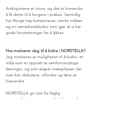
Ambisjonene er store, og det er krevende 
å få dette til å fungere i praksis. Samtidig 
har Norge høy kompetanse, sterke miljøer 
og en samarbeidskultur som gjør at vi har 
gode forutsetninger for å lykkes.
Hva motiverer deg til å bidra i NORSTELLA?
Jeg motiveres av muligheten til å bidra i et 
miljø som er opptatt av samfunnsnyttige 
løsninger, og som skaper møteplasser der 
man kan diskutere, utfordre og lære av 
hverandre.
NORSTELLA gir rom for faglig 
meningsbrytning og samarbeid — og det 
er akkurat det vi trenger når digitale 
fellesløsninger skal utvikles videre.