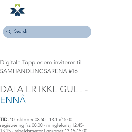
NORSTELLA
Digitale Toppledere inviterer til
SAMHANDLINGSARENA #16
DATA ER IKKE GULL -
ENNÅ
TID:
10. oktober 08.5
0 - 13.15/15.00 -
registrering fra 08.00 - minglelunsj
12.45-
13.15
- arbeidsmøter i grupper
13.15-15.00