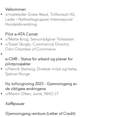
V elkommen
v/møteleder Grete Astad, Tollkonsult AS,
Leder i Nettverksgruppen Internasjonal
Handelsforenkling
P ilot e-ATA Carnet
v /Mette Krog, Seniorrådgiver Tolletaten
v /Sissel Skogly, Commercial Director,
Oslo Chamber of Commerce
e -CMR - Status for arbeid og planer for
pilotprosjekter
v /Henrik Stenwig, Direktør miljø og helse,
Sjømat Norge
N y tollovgivning 2023 - Gjennomgang av
de viktigste endringene
v /Martin Often, Jurist, NHO LT
K affepause
Gjennomgang remburs (Letter of Credit)