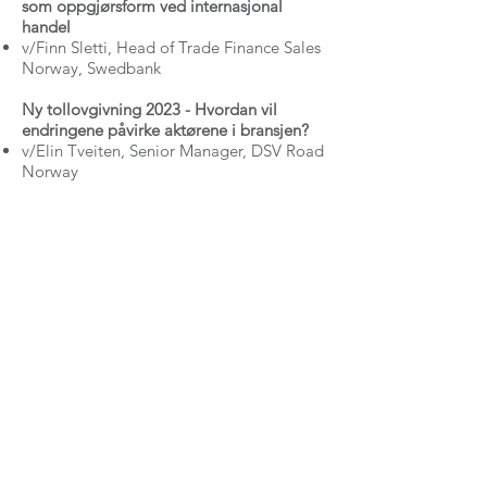
som oppgjørsform ved internasjonal
handel
v /Finn Sletti, Head of Trade Finance Sales
Norway, Swedbank
N y tollovgivning 2023 - Hvordan vil
endringene påvirke aktørene i bransjen?
v /Elin Tveiten, Senior Manager, DSV Road
Norway
For spørsmål vedrørende arrangementer og
møter, send en e-post til:
marked@norstella.no
For spørsmål vedrørende medlemskap og
NODI nummer, send en e-post til:
norstella@norstella.no
Stiftelsen NORSTELLA STI
Postboks 150
3476 SÆTRE