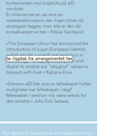
konkurrensen mot bigtechs på eID
området.
Er alternativet en vei mot en
«sjøkabelsituasjon» der ingen lyttet når
strategien legges, men alle er der når
konsekvensen er her.» Niklas Sandqvist
«The European Union has announced the
introduction of a pan-European Identity
wallet amidst a significant evolution in
Se Opptak fra arrangementet her
technology - bridging the physical and
digital to enable our “phygital” selves to
transact with trust.» Katryna Dow
«Dersom eID bør eies av felleskapet hvilke
muligheter har felleskapet i dag?
Mennesket i sentrum må være enkelt for
den enkelte.» John Erik Setsaas
For spørsmål vedrørende arrangementer og