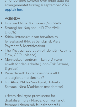
vil gi borgere kontroll over enge data fra
arrangementet tirsdag 6.september 2022 i
opptak her.
AGENDA
Intro ved Nina Mathiesen (NorStella)
Strategi for Nasjonal eID (Tor Alvik,
DigDIr)
Kritisk infrastuktur bør forvaltes av
fellesskapet (Niklas Sandqvist, Aera
Payment & Identification)
The Phytigal Evolution of Identity (Katryna
Dow, CEO i Meeco)
Mennesket i sentrum – kan eID være
enkelt for den enkelte (John-Erik Setsaas,
Signicat)
Paneldebatt: Er den nasjonale eID
strategien ambisiøs nok?
Tor Alvik, Niklas Sandqvist, John-Erik
Setsaas, Nina Mathiesen (moderator)
«Hvem skal styre premissene for
digitalisering av Norge, og hvor langt
fremme i skoen må felleskapet stå i