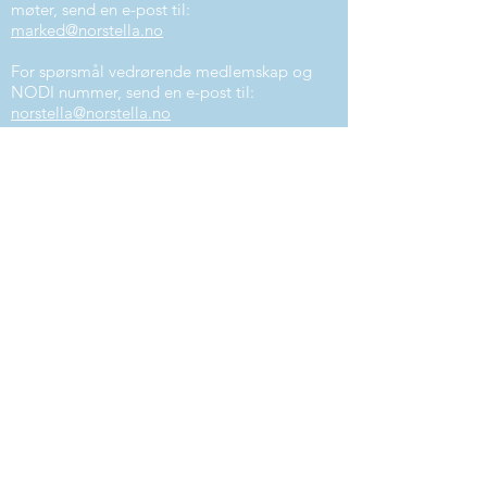
møter, send en e-post til:
marked@norstella.no
For spørsmål vedrørende medlemskap og
NODI nummer, send en e-post til:
norstella@norstella.no
Stiftelsen NORSTELLA STI
Postboks 150
3476 SÆTRE
Org.nr.
977 143 330
Abonner på nyhetsbrevet vårt