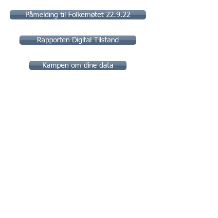
Påmelding til Folkemøtet 22.9.22
Rapporten Digital Tilstand
Kampen om dine data
For spørsmål vedrørende arrangementer og
møter, send en e-post til:
marked@norstella.no
For spørsmål vedrørende medlemskap og
NODI nummer, send en e-post til:
norstella@norstella.no
Stiftelsen NORSTELLA STI
Postboks 150
3476 SÆTRE