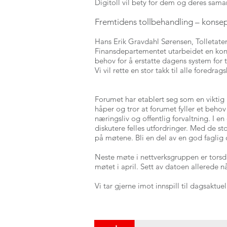
Digitoll vil bety for dem og deres sama
Fremtidens tollbehandling – konsept
Hans Erik Gravdahl Sørensen, Tolletate
Finansdepartementet utarbeidet en kons
behov for å erstatte dagens system for
Vi vil rette en stor takk til alle fored
Forumet har etablert seg som en viktig 
håper og tror at forumet fyller et beho
næringsliv og offentlig forvaltning. I e
diskutere felles utfordringer. Med de st
på møtene. Bli en del av en god faglig
Neste møte i nettverksgruppen er torsda
møtet i april. Sett av datoen allerede nå
Vi tar gjerne imot innspill til dagsaktu