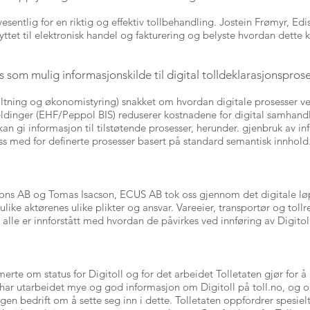
esentlig for en riktig og effektiv tollbehandling. Jostein Frømyr, Ed
ttet til elektronisk handel og fakturering og belyste hvordan dette
ss som mulig informasjonskilde til digital tolldeklarasjonspros
ltning og økonomistyring) snakket om hvordan digitale prosesser ve
dinger (EHF/Peppol BIS) reduserer kostnadene for digital samhandl
, kan gi informasjon til tilstøtende prosesser, herunder. gjenbruk av i
oss med for definerte prosesser basert på standard semantisk innhold
ions AB og Tomas Isacson, ECUS AB tok oss gjennom det digitale løp
like aktørenes ulike plikter og ansvar. Vareeier, transportør og tollr
 alle er innforstått med hvordan de påvirkes ved innføring av Digitol
rte om status for Digitoll og for det arbeidet Tolletaten gjør for 
ten har utarbeidet mye og god informasjon om Digitoll på toll.no, og 
gen bedrift om å sette seg inn i dette. Tolletaten oppfordrer spesielt 