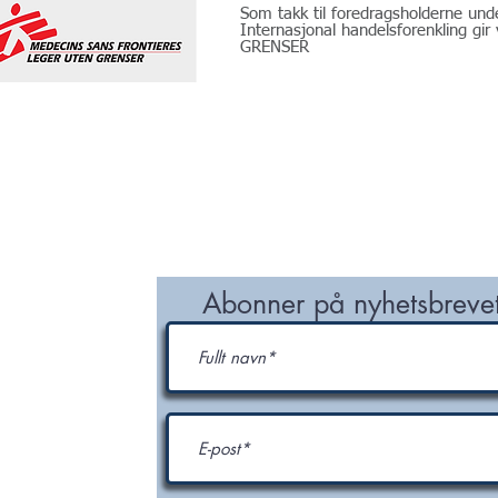
Som takk til foredragsholderne und
Internasjonal handelsforenkling gir
GRENSER
NETWORK
ORDER NODI NUMBER
CONTACT
ter og
Abonner på nyhetsbrevet
p og NODI