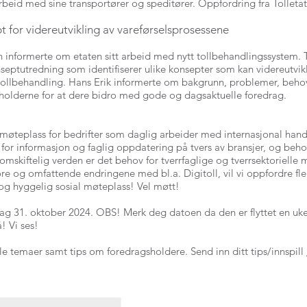
rbeid med sine transportører og speditører. Oppfordring fra Tolletat
 for videreutvikling av vareførselsprosessene
n informerte om etaten sitt arbeid med nytt tollbehandlingssystem. 
eptutredning som identifiserer ulike konsepter som kan videreutvik
 tollbehandling. Hans Erik informerte om bakgrunn, problemer, beho
ragsholderne for at dere bidro med gode og dagsaktuelle foredrag.
møteplass for bedrifter som daglig arbeider med internasjonal hande
v for informasjon og faglig oppdatering på tvers av bransjer, og beh
n omskiftelig verden er det behov for tverrfaglige og tverrsektoriell
ore og omfattende endringene med bl.a. Digitoll, vil vi oppfordre fle
 og hyggelig sosial møteplass! Vel møtt!
g 31. oktober 2024. OBS! Merk deg datoen da den er flyttet en uke f
! Vi ses!
elle temaer samt tips om foredragsholdere. Send inn ditt tips/innspill