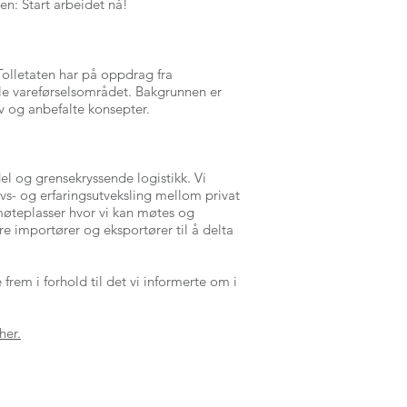
en: Start arbeidet nå!
Tolletaten har på oppdrag fra
le vareførselsområdet. Bakgrunnen er
v og anbefalte konsepter.
l og grensekryssende logistikk. Vi
ovs- og erfaringsutveksling mellom privat
e møteplasser hvor vi kan møtes og
re importører og eksportører til å delta
rem i forhold til det vi informerte om i
her.