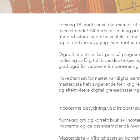
Torsdag 18. april var vi igjen samlet ti
overveldende! Allerede før endelig pro
møtets historie hadde vi venteliste, men
og for nettverksbygging. Som møtearran
Digitoll er blitt en fast post på progra
innføring av Digitoll fases direktekjøri
grad også for vareeiere (importører og 
Hovedtemaet for møtet var digitaliserin
masterdata helt avgjørende for riktig r
og effektivisere digital grensepasserin
Incoterms betydning ved import/eksp
Kunnskap om og korrekt bruk av Incoterm
Incoterms og ga oss eksempler på hvorda
Masterdata – Viktigheten av korrekt