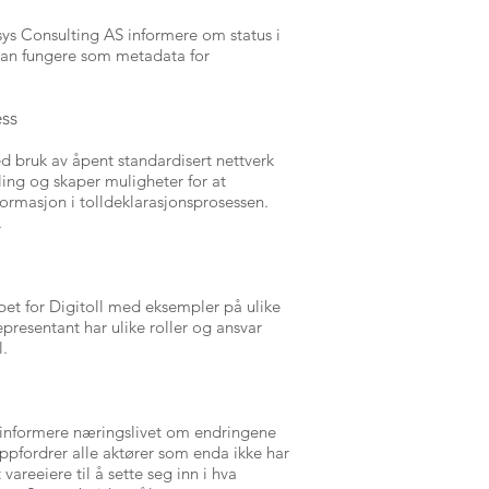
isys Consulting AS informere om status i
 kan fungere som metadata for
ess
d bruk av åpent standardisert nettverk
ing og skaper muligheter for at
nformasjon i tolldeklarasjonsprosessen.
.
et for Digitoll med eksempler på ulike
epresentant har ulike roller og ansvar
l.
å informere næringslivet om endringene
oppfordrer alle aktører som enda ikke har
vareeiere til å sette seg inn i hva