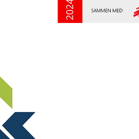
Ny side
ABOUT NORSTELLA
For spørsmål vedrørende arrangemen
møter, send en e-post til:
marked@norstella.no
For spørsmål vedrørende medlemska
nummer, send en e-post til:
norstella@norstella.no
Stiftelsen NORSTELLA STI
Postboks 150