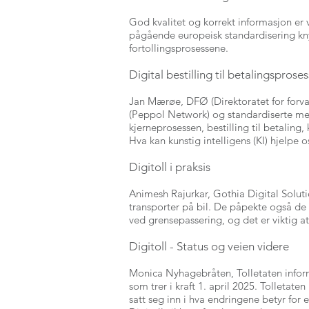
God kvalitet og korrekt informasjon er v
pågående europeisk standardisering kny
fortollingsprosessene.
Digital bestilling til betalingsprose
Jan Mærøe, DFØ (Direktoratet for forva
(Peppol Network) og standardiserte mel
kjerneprosessen, bestilling til betaling
Hva kan kunstig intelligens (KI) hjelpe 
Digitoll i praksis
Animesh Rajurkar, Gothia Digital Solut
transporter på bil. De påpekte også de u
ved grensepassering, og det er viktig at
Digitoll - Status og veien videre
Monica Nyhagebråten, Tolletaten informe
som trer i kraft 1. april 2025. Tolleta
satt seg inn i hva endringene betyr for e