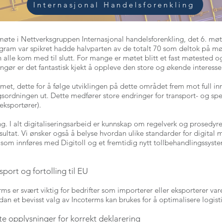
Internasjonal Handelsforenkling
l møte i Nettverksgruppen Internasjonal handelsforenkling, det 6. møte
gram var spikret hadde halvparten av de totalt 70 som deltok på møt
 alle kom med til slutt. For mange er møtet blitt et fast møtested o
gør er det fantastisk kjekt å oppleve den store og økende interess
mmet, dette for å følge utviklingen på dette området frem mot full in
ngsordningen ut. Dette medfører store endringer for transport- og sp
eksportører).
g. I alt digitaliseringsarbeid er kunnskap om regelverk og prosedyre
esultat. Vi ønsker også å belyse hvordan ulike standarder for digit
g som innføres med Digitoll og et fremtidig nytt tollbehandlingssyst
ort og fortolling til EU
s er svært viktig for bedrifter som importerer eller eksporterer var
n et bevisst valg av Incoterms kan brukes for å optimalisere logisti
e opplysninger for korrekt deklarering