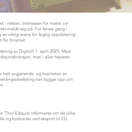
t i rekken. Interessen for møtet var
et meldt seg på. For første gang i
g en viktig arena for faglig oppdatering
en for forumet.
nføring av Digitoll 1. april 2025. Med
edisjonsbransjen, men i aller høyeste
r helt avgjørende, og kvaliteten av
al meldingsutveksling kan bygge opp om
em.
er. Thor Edquist informerte om de ulike
kk og kostnader ved eksport til EU.