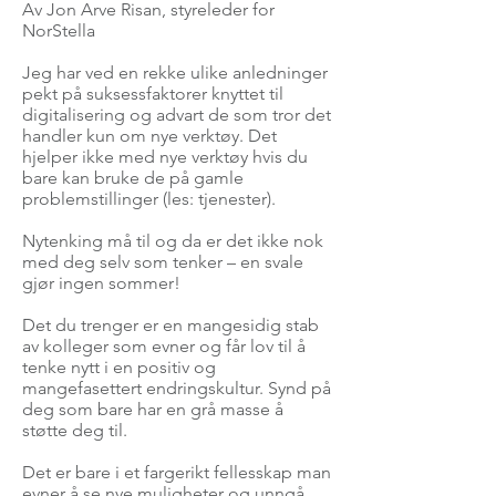
Av Jon Arve Risan, styreleder for
NorStella
Jeg har ved en rekke ulike anledninger
pekt på suksessfaktorer knyttet til
digitalisering og advart de som tror det
handler kun om nye verktøy. Det
hjelper ikke med nye verktøy hvis du
bare kan bruke de på gamle
problemstillinger (les: tjenester).
Nytenking må til og da er det ikke nok
med deg selv som tenker – en svale
gjør ingen sommer!
Det du trenger er en mangesidig stab
av kolleger som evner og får lov til å
tenke nytt i en positiv og
mangefasettert endringskultur. Synd på
deg som bare har en grå masse å
støtte deg til.
Det er bare i et fargerikt fellesskap man
evner å se nye muligheter og unngå