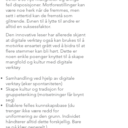
feil disposisjoner. Motforestillinger kan
være noe herk når de fremmes, men
sett i ettertid kan de fremstå som
glitrende. Evnen til å lytte til andre er
alltid en suksessfaktor.
Den innovative leser har allerede skjønt
at digitale verktøy også kan brukes til å
motvirke ensartet grått ved å bidra til at
flere stemmer kan bli hørt. Dette er
noen enkle poenger knyttet til å skape
mangfold og kultur med digitale
verktøy
Samhandling ved hjelp av digitale
verktøy (øker spontaniteten)
Skape kultur og tradisjon for
gruppetenking (motsetninger får brynt
seg)
Etablere felles kunnskapsbase (du
trenger ikke være redd for
uniformering av den grunn. Individet
håndterer alltid dette forskjellig. Bare
se på klær generelt.)