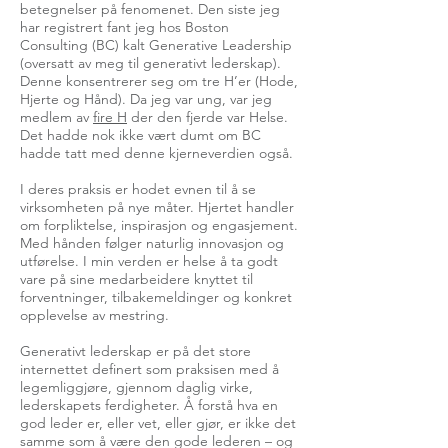
betegnelser på fenomenet. Den siste jeg
har registrert fant jeg hos Boston
Consulting (BC) kalt Generative Leadership
(oversatt av meg til generativt lederskap).
Denne konsentrerer seg om tre H’er (Hode,
Hjerte og Hånd). Da jeg var ung, var jeg
medlem av
fire H
der den fjerde var Helse.
Det hadde nok ikke vært dumt om BC
hadde tatt med denne kjerneverdien også.
I deres praksis er hodet evnen til å se
virksomheten på nye måter. Hjertet handler
om forpliktelse, inspirasjon og engasjement.
Med hånden følger naturlig innovasjon og
utførelse. I min verden er helse å ta godt
vare på sine medarbeidere knyttet til
forventninger, tilbakemeldinger og konkret
opplevelse av mestring.
Generativt lederskap er på det store
internettet definert som praksisen med å
legemliggjøre, gjennom daglig virke,
lederskapets ferdigheter. Å forstå hva en
god leder er, eller vet, eller gjør, er ikke det
samme som å være den gode lederen – og