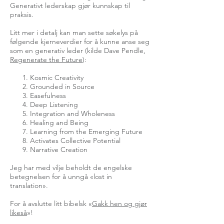
Generativt lederskap gjør kunnskap til
praksis.
Litt mer i detalj kan man sette søkelys på
følgende kjerneverdier for å kunne anse seg
som en generativ leder (kilde Dave Pendle,
Regenerate the Future
):
Kosmic Creativity
Grounded in Source
Easefulness
Deep Listening
Integration and Wholeness
Healing and Being
Learning from the Emerging Future
Activates Collective Potential
Narrative Creation
Jeg har med vilje beholdt de engelske
betegnelsen for å unngå «lost in
translation».
For å avslutte litt bibelsk «
Gakk hen og gjør
likeså
»!