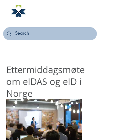
NORSTELLA
Ettermiddagsmøte
om eIDAS og eID i
Norge