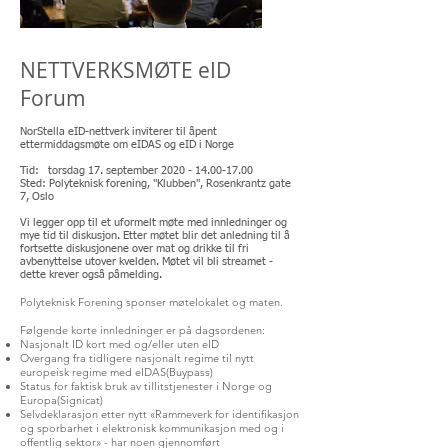
NETTVERKSMØTE eID
Forum
NorStella eID-nettverk inviterer til åpent
ettermiddagsmøte om eIDAS og eID i Norge
Tid: torsdag 17. september 2020 -
14.00-17.00
Sted: Polyteknisk forening, "Klubben", Rosenkrantz gate
7, Oslo
Vi legger opp til et uformelt møte med innledninger og
mye tid til diskusjon. Etter møtet blir det anledning til å
fortsette diskusjonene over mat og drikke til fri
avbenyttelse utover kvelden. Møtet vil bli streamet -
dette krever også påmelding.
Polyteknisk Forening sponser møtelokalet og maten.
Følgende korte innledninger er på dagsordenen:
Nasjonalt ID kort med og/eller uten eID
Overgang fra tidligere nasjonalt regime til nytt
europeisk regime med eIDAS(Buypass)
Status for faktisk bruk av tillitstjenester i Norge og
Europa(Signicat)
Selvdeklarasjon etter nytt «Rammeverk for identifikasjon
og sporbarhet i elektronisk kommunikasjon med og i
offentlig sektor» - har noen gjennomført