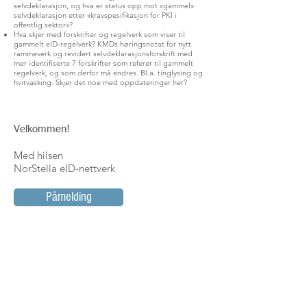
selvdeklarasjon, og hva er status opp mot «gammel»
selvdeklarasjon etter «kravspesifikasjon for PKI i
offentlig sektor»?
Hva skjer med forskrifter og regelverk som viser til
gammelt eID-regelverk? KMDs høringsnotat for nytt
rammeverk og revidert selvdeklarasjonsforskrift med
mer identifiserte 7 forskrifter som referer til gammelt
regelverk, og som derfor må endres. Bl.a. tinglysing og
hvitvasking. Skjer det noe med oppdateringer her?
Velkommen!
Med hilsen
NorStella eID-nettverk
Påmelding