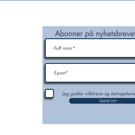
NETWORK
ORDER NODI NUMBER
CONTACT
ter og
Abonner på nyhetsbrevet
p og NODI
Jeg godtar vilkårene og betingelsen
Send inn