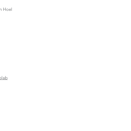
in Hoel
plab