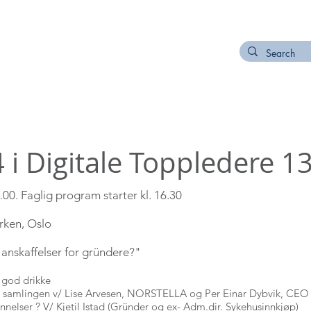
NETWORK
ORDER NODI NUMBER
CONTACT
 i Digitale Toppledere 
00​. Faglig program starter kl. 16.30​
rken, Oslo
 anskaffelser for gründere?"
 god drikke
 samlingen v/ Lise Arvesen, NORSTELLA og Per Einar Dybvik, CEO
ennelser ? V/ Kjetil Istad (Gründer og ex- Adm.dir. Sykehusinnkjøp)