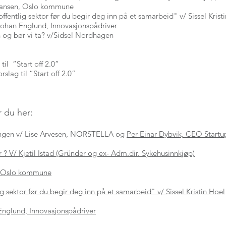
hansen, Oslo kommune
fentlig sektor før du begir deg inn på et samarbeid" v/ Sissel Krist
/Johan Englund, Innovasjonspådriver
an og bør vi ta? v/Sidsel Nordhagen
r
 til “Start off 2.0”
lag til “Start off 2.0”
 du her:
ngen v/ Lise Arvesen, NORSTELLA og
Per Einar Dybvik, CEO Startu
r ? V/ Kjetil Istad (Gründer og ex- Adm.dir. Sykehusinnkjøp)
, Oslo kommune
 sektor før du begir deg inn på et samarbeid" v/ Sissel Kristin Hoel
Englund, Innovasjonspådriver