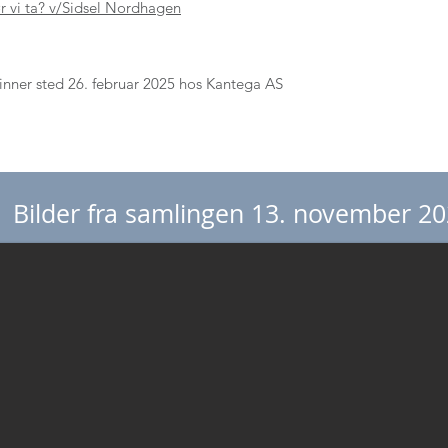
ør vi ta? v/Sidsel Nordhagen
inner sted 26. februar 2025 hos Kantega AS
Bilder fra samlingen 13. november 2