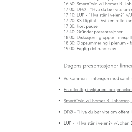
16.50: SmartOslo v/Thomas B. Jo
17.00: DFØ - "Hva du bør vite om of
17.10: LUP - "Hva står i veien?" v
17.20: KS Digital – hvilken rolle k
17.30: Kort pause
17.40: Gründer presentasjone
18.00: Diskusjon i grupper - innspill
18.30: Oppsummering i plenum - fors
19.00: Faglig del rundes av
Dagens presentasjoner finner
Velkommen – intensjon med samli
En offentlig innkjøpers bekjennelse
SmartOslo v/Thomas B. Johansen
DFØ - "Hva du bør vite om offentlig
LUP - «Hva står i veien?» v/Johan 