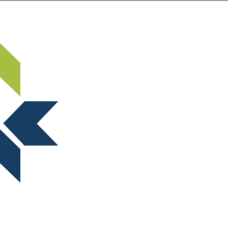
Ny side
ABOUT NORSTELLA
For spørsmål vedrørende arrangemen
møter, send en e-post til:
marked@norstella.no
For spørsmål vedrørende medlemska
nummer, send en e-post til:
norstella@norstella.no
Stiftelsen NORSTELLA STI
Postboks 150
3476 SÆTRE
Org.nr. 977 143 330