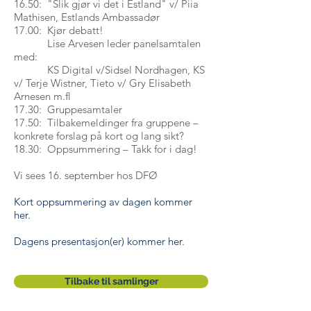
16.50: "Slik gjør vi det i Estland" v/ Piia
Mathisen, Estlands Ambassadør
17.00: Kjør debatt!
Lise Arvesen leder panelsamtalen
med:
KS Digital v/Sidsel Nordhagen, KS
v/ Terje Wistner, Tieto v/ Gry Elisabeth
Arnesen m.fl
17.30: Gruppesamtaler
17.50: Tilbakemeldinger fra gruppene –
konkrete forslag på kort og lang sikt?
18.30: Oppsummering – Takk for i dag!
Vi sees 16. september hos DFØ
Kort oppsummering av dagen kommer
her.
Dagens presentasjon(er) kommer her.
Tilbake til samlinger