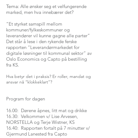
Tema:​
Alle ønsker seg et velfungerende
marked, men hva innebærer det?
“Et styrket samspill mellom
kommuner/fylkeskommuner og
leverandører vil kunne gagne alle parter”
Det står å lese i den rykende ferske
rapporten “Leverandørmarkedet for
digitale løsninger til kommunal sektor” av
Oslo Economics og Capto på bestilling
fra KS.
Hva betyr det i praksis? Er roller, mandat og
ansvar nå “klokkeklart”?
​Program for dagen
16.00: Dørene åpnes, litt mat og drikke
16.30: Velkommen v/ Lise Arvesen,
NORSTELLA og Terje Wistner, KS
16.40: Rapporten fortalt på 7 minutter v/
Gjermund Lanested fra Capto