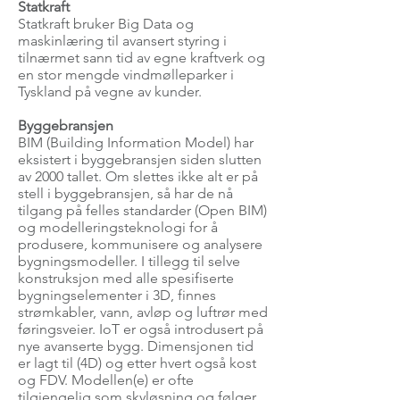
Statkraft
Statkraft bruker Big Data og
maskinlæring til avansert styring i
tilnærmet sann tid av egne kraftverk og
en stor mengde vindmølleparker i
Tyskland på vegne av kunder.
Byggebransjen
BIM (Building Information Model) har
eksistert i byggebransjen siden slutten
av 2000 tallet. Om slettes ikke alt er på
stell i byggebransjen, så har de nå
tilgang på felles standarder (Open BIM)
og modelleringsteknologi for å
produsere, kommunisere og analysere
bygningsmodeller. I tillegg til selve
konstruksjon med alle spesifiserte
bygningselementer i 3D, finnes
strømkabler, vann, avløp og luftrør med
føringsveier. IoT er også introdusert på
nye avanserte bygg. Dimensjonen tid
er lagt til (4D) og etter hvert også kost
og FDV. Modellen(e) er ofte
tilgjengelig som skyløsning og følger