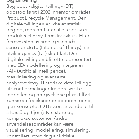
Digital tvilling
Begrepet «digital tvilling» (DT)
oppstod først i 2002 innenfor området
Product Lifecycle Management. Den
digitale tvillingen er ikke et statisk
begrep, men omfatter alle faser av et
produkts eller systems livssyklus. Etter
fremveksten av rimelig sanntids
sensorer «IoT» (Internet of Things) har
utviklingen av (DT) skutt fart. Den
digitale tvillingen blir ofte representert
med 3D-modellering og integrerer
«AI» (Artificial Intelligence),
maskinlæring og avanserte
analyseverktøy. Historiske data i tillegg
til sanntidsmålinger fra den fysiske
modellen og omgivelsene pluss tilført
kunnskap fra eksperter og egenlæring,
gjør konseptet (DT) svært anvendelig til
å forstå og (fjern)styre store og
komplekse systemer. Andre
anvendelsesområder kan være
visualisering, modellering, simulering,
kontrollert utprøving av kritiske