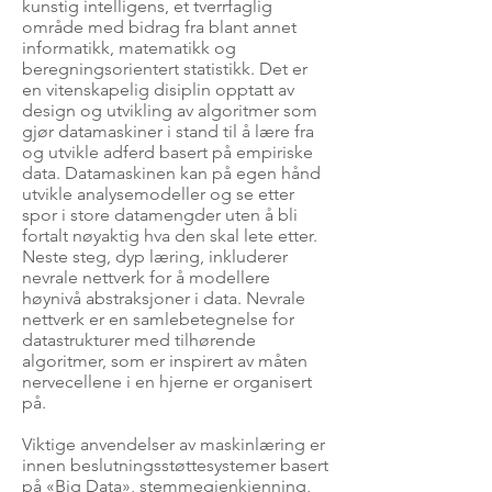
kunstig intelligens, et tverrfaglig
område med bidrag fra blant annet
informatikk, matematikk og
beregningsorientert statistikk. Det er
en vitenskapelig disiplin opptatt av
design og utvikling av algoritmer som
gjør datamaskiner i stand til å lære fra
og utvikle adferd basert på empiriske
data. Datamaskinen kan på egen hånd
utvikle analysemodeller og se etter
spor i store datamengder uten å bli
fortalt nøyaktig hva den skal lete etter.
Neste steg, dyp læring, inkluderer
nevrale nettverk for å modellere
høynivå abstraksjoner i data. Nevrale
nettverk er en samlebetegnelse for
datastrukturer med tilhørende
algoritmer, som er inspirert av måten
nervecellene i en hjerne er organisert
på.
Viktige anvendelser av maskinlæring er
innen beslutningsstøttesystemer basert
på «Big Data», stemmegjenkjenning,