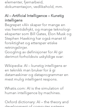
elementer, fjernarbeid,
dokumentasjon, vedlikehold, mm.
AI – Artificial Intelligence – Kunstig
intelligens
Begrepet «AI» skaper for mange en
viss fremtidsfrykt, og mange teknologi-
eksperter som Bill Gates, Elon Musk og
Stephen Hawking har også manet til
forsiktighet og etterspør etiske
retningslinjer.
Googling av definisjoner for AI gir
derimot forholdsvis uskyldige svar:
Wikipedia: AI – kunstig intelligens er
en teknikk man bruker for å gi
datamaskiner og dataprogrammer en
mest mulig intelligent respons.
Whatis.com: AI is the simulation of
human intelligence by machines.
Oxford dictionary: AI – the theory and
development of computer systems