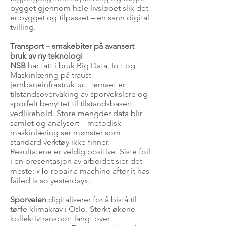
bygget gjennom hele livsløpet slik det
er bygget og tilpasset – en sann digital
tvilling.
Transport – smakebiter på avansert
bruk av ny teknologi
NSB
har tatt i bruk Big Data, IoT og
Maskinlæring på traust
jernbaneinfrastruktur. Temaet er
tilstandsovervåking av sporvekslere og
sporfelt benyttet til tilstandsbasert
vedlikehold. Store mengder data blir
samlet og analysert – metodisk
maskinlæring ser mønster som
standard verktøy ikke finner.
Resultatene er veldig positive. Siste foil
i en presentasjon av arbeidet sier det
meste: «To repair a machine after it has
failed is so yesterday».
Sporveien
digitaliserer for å bistå til
tøffe klimakrav i Oslo. Sterkt økene
kollektivtransport langt over