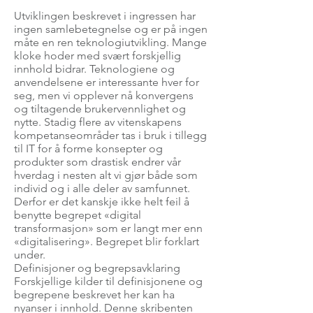
Utviklingen beskrevet i ingressen har
ingen samlebetegnelse og er på ingen
måte en ren teknologiutvikling. Mange
kloke hoder med svært forskjellig
innhold bidrar. Teknologiene og
anvendelsene er interessante hver for
seg, men vi opplever nå konvergens
og tiltagende brukervennlighet og
nytte. Stadig flere av vitenskapens
kompetanseområder tas i bruk i tillegg
til IT for å forme konsepter og
produkter som drastisk endrer vår
hverdag i nesten alt vi gjør både som
individ og i alle deler av samfunnet.
Derfor er det kanskje ikke helt feil å
benytte begrepet «digital
transformasjon» som er langt mer enn
«digitalisering». Begrepet blir forklart
under.
Definisjoner og begrepsavklaring
Forskjellige kilder til definisjonene og
begrepene beskrevet her kan ha
nyanser i innhold. Denne skribenten