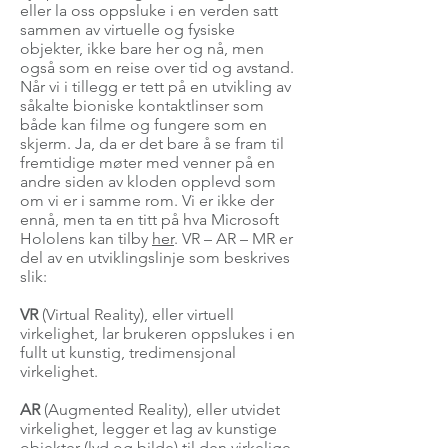
eller la oss oppsluke i en verden satt
sammen av virtuelle og fysiske
objekter, ikke bare her og nå, men
også som en reise over tid og avstand.
Når vi i tillegg er tett på en utvikling av
såkalte bioniske kontaktlinser som
både kan filme og fungere som en
skjerm. Ja, da er det bare å se fram til
fremtidige møter med venner på en
andre siden av kloden opplevd som
om vi er i samme rom. Vi er ikke der
ennå, men ta en titt på hva Microsoft
Hololens kan tilby
her
. VR – AR – MR er
del av en utviklingslinje som beskrives
slik:
VR
(Virtual Reality), eller virtuell
virkelighet, lar brukeren oppslukes i en
fullt ut kunstig, tredimensjonal
virkelighet.
AR
(Augmented Reality), eller utvidet
virkelighet, legger et lag av kunstige
objekter (lyd og bilde) til den virkelige