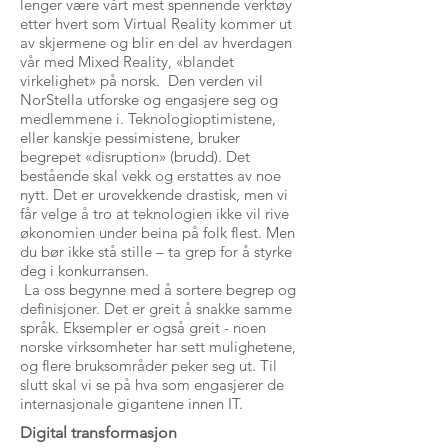
lenger være vårt mest spennende verktøy
etter hvert som Virtual Reality kommer ut
av skjermene og blir en del av hverdagen
vår med Mixed Reality, «blandet
virkelighet» på norsk. Den verden vil
NorStella utforske og engasjere seg og
medlemmene i. Teknologioptimistene,
eller kanskje pessimistene, bruker
begrepet «disruption» (brudd). Det
bestående skal vekk og erstattes av noe
nytt. Det er urovekkende drastisk, men vi
får velge å tro at teknologien ikke vil rive
økonomien under beina på folk flest. Men
du bør ikke stå stille – ta grep for å styrke
deg i konkurransen.
La oss begynne med å sortere begrep og
definisjoner. Det er greit å snakke samme
språk. Eksempler er også greit - noen
norske virksomheter har sett mulighetene,
og flere bruksområder peker seg ut. Til
slutt skal vi se på hva som engasjerer de
internasjonale gigantene innen IT.
Digital transformasjon