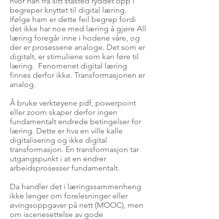
hvor han fra sitt ståsted ryddet opp i
begreper knyttet til digital læring.
Ifølge ham er dette feil begrep fordi
det ikke har noe med læring å gjøre All
læring foregår inne i hodene våre, og
der er prosessene analoge. Det som er
digitalt, er stimuliene som kan føre til
læring. Fenomenet digital læring
finnes derfor ikke. Transformasjonen er
analog.
Å bruke verktøyene pdf, powerpoint
eller zoom skaper derfor ingen
fundamentalt endrede betingelser for
læring. Dette er hva en ville kalle
digitalisering og ikke digital
transformasjon. En transformasjon tar
utgangspunkt i at en endrer
arbeidsprosesser fundamentalt.
Da handler det i læringssammenheng
ikke lenger om forelesninger eller
øvingsoppgaver på nett (MOOC), men
om iscenesettelse av gode