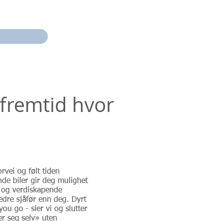
 fremtid hvor
rvei og følt tiden
nde biler gir deg mulighet
ve og verdiskapende
 bedre sjåfør enn deg. Dyrt
you go - sier vi og slutter
er seg selv» uten