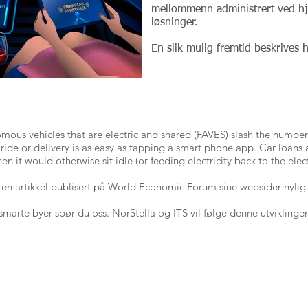
mellommenn administrert ved hj
løsninger.
En slik mulig fremtid beskrives h
mous vehicles that are electric and shared (FAVES) slash the number
 ride or delivery is as easy as tapping a smart phone app. Car loans
 it would otherwise sit idle (or feeding electricity back to the elect
i en artikkel publisert på World Economic Forum sine websider nylig
 smarte byer spør du oss. NorStella og ITS vil følge denne utviklin
NETWORK
ORDER NODI NUMBER
CONTACT