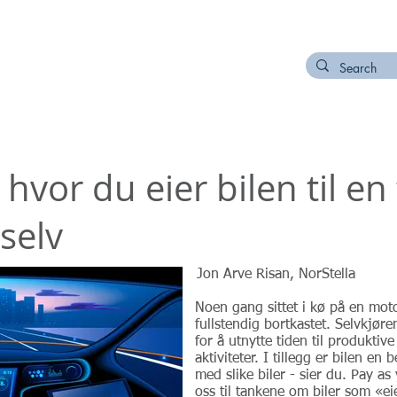
NETWORK
ORDER NODI NUMBER
CONTACT
hvor du eier bilen til en
 selv
Jon Arve Risan, NorStella
Noen gang sittet i kø på en moto
fullstendig bortkastet. Selvkjøre
for å utnytte tiden til produkti
aktiviteter. I tillegg er bilen en
med slike biler - sier du. Pay as 
oss til tankene om biler som «ei