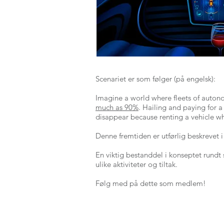
Scenariet er som følger (på engelsk):
Imagine a world where fleets of autono
much as 90%
. Hailing and paying for a
disappear because renting a vehicle when
Denne fremtiden er utførlig beskrevet 
En viktig bestanddel i konseptet rundt
ulike aktiviteter og tiltak.
Følg med på dette som medlem!
Ny side
ABOUT NORSTELLA