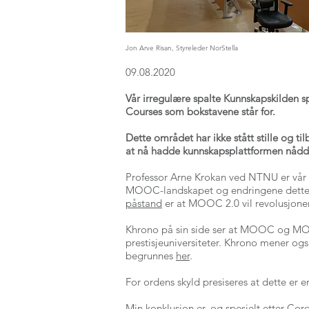
Jon Arve Risan, Styreleder NorStella
09.08.2020
Vår irregulære spalte Kunnskapskilden s
Courses som bokstavene står for.
Dette området har ikke stått stille og t
at nå hadde kunnskapsplattformen nådd 
Professor Arne Krokan ved NTNU er vår f
MOOC-landskapet og endringene dette har
påstand
er at MOOC 2.0 vil revolusjonere
Khrono på sin side ser at MOOC og MOOC
prestisjeuniversiteter. Khrono mener og
begrunnes
her
.
For ordens skyld presiseres at dette er 
Min konklusjon er, og spesielt etter Cor