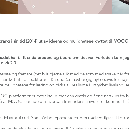
prang i sin tid (2014) ut av ideene og mulighetene knyttet til MOO
ilbudet har blitt enda bredere og bedre enn det var. Forleden kom jeg
nivå 2.0.
ørste og fremste (det blir gjerne slik med de som med styrke går fo
 ført til i UH-sektoren i Khrono (en uavhengig nyhetsavis for høye
 mulighetene for læring og bidra til realisme i uttrykket livslang læ
-plattformer er betraktelig mer enn gratis og åpne nettkurs fra b
så at MOOC sier noe om hvordan framtidens universitet kommer til å
en debattartikkel. Som sådan representerer den nødvendigvis ikke ko
ona epidemien hvor vi ble tvunget til å tenke ny pedagogikk og nye 