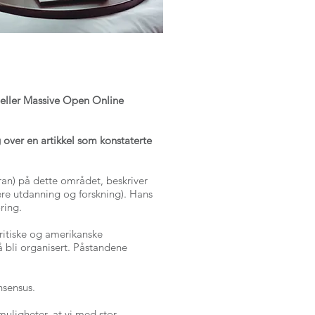
C eller Massive Open Online
 over en artikkel som konstaterte
ran) på dette området, beskriver
re utdanning og forskning). Hans
ring.
ritiske og amerikanske
 bli organisert. Påstandene
nsensus.
muligheter, at vi med stor