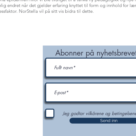
ig endret når det gjelder erfaring knyttet til form og innhold for lær
aktor. NorStella vil på sitt vis bidra til dette.
NETWORK
ORDER NODI NUMBER
CONTACT
ter og
Abonner på nyhetsbrevet
p og NODI
Jeg godtar vilkårene og betingelsen
Send inn