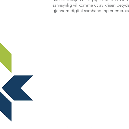
sannsynlig vil komme ut av krisen betydel
gjennom digital samhandling er en suksessf
Ny side
ABOUT NORSTELLA
For spørsmål vedrørende arrangemen
møter, send en e-post til:
marked@norstella.no
For spørsmål vedrørende medlemska
nummer, send en e-post til:
norstella@norstella.no
Stiftelsen NORSTELLA STI
Postboks 150
3476 SÆTRE
Org.nr. 977 143 330